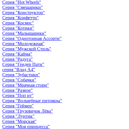
Серия "Hot Wheels"
Серия "Cмешарики"
Серия "Конструктор"
Серия "Конфетти"
Серия "Космос"
Серия "Котики"
Серия "Малышарики"
Серия "Однотонная Ассорти"
Серия "Молодежная"
Серия "Мужской Стиль"
Серия "Кайма"
Серия "Радуга"
Серия "Гендер Пати"
серия "Влад А4"
Серия "Зубастики"
Серия "Собачки"
Серия "Мрачная стори"
Серия "Разное"
Серия "Поп ит"
Серия "Волшебные питомцы"
Серия "Геймер"
Серия "Грузовичок Лёва"
Серия "Лунтик"
Серия "Морская"
Серия "Моя принцесса"