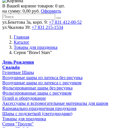
В Вашей корзине товаров: 0 шт.
на сумму: 0,00 руб.
Оформить
ул.Бекетова 3а, корп. 9:
+7 831 412-00-52
ул.Чкалова 39:
+7 831 215-1534
Главная
Каталог
Товары для праздника
Серия "Brawl Stars"
День Рождения
Свадьба
Гелиевые Шары
Воздушные шары из латекса без рисунка
Воздушные шары из латекса с рисунком
Фольгированные шары без рисунка
Фольгированные шары с рисунком
Гелий и оборудование
Аксессуары и вспомогательные материалы для шаров
Карнавально-праздничная продукция
Шары с подсветкой (светодиодами)
Товары для праздника
Серия "Тролли"