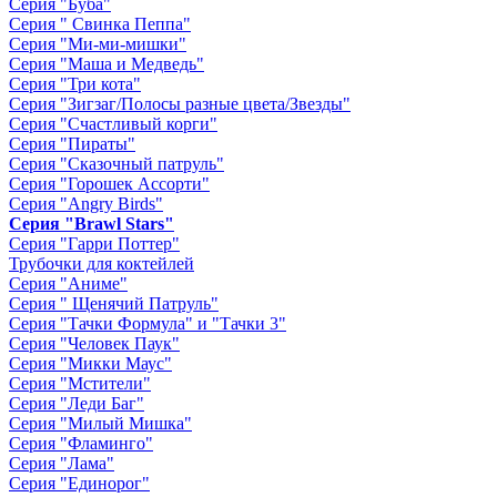
Серия "Буба"
Серия " Свинка Пеппа"
Серия "Ми-ми-мишки"
Серия "Маша и Медведь"
Серия "Три кота"
Серия "Зигзаг/Полосы разные цвета/Звезды"
Серия "Счастливый корги"
Серия "Пираты"
Серия "Сказочный патруль"
Серия "Горошек Ассорти"
Серия "Angry Birds"
Серия "Brawl Stars"
Серия "Гарри Поттер"
Трубочки для коктейлей
Серия "Аниме"
Серия " Щенячий Патруль"
Серия "Тачки Формула" и "Тачки 3"
Серия "Человек Паук"
Серия "Микки Маус"
Серия "Мстители"
Серия "Леди Баг"
Серия "Милый Мишка"
Серия "Фламинго"
Серия "Лама"
Серия "Единорог"