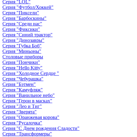
Серия "LOL"
Серия "Футбол/Хоккей"
Серия "Пиксели"
Серия "Барбоскины"
Серия "Среди нас"
Серия "Фиксики"
Серия "Синий трактор"
Серия "Динозавры"
Серия "Губка Боб"
Серия "Миньоны"
Столовые приборы
Серия "Пончики"
Серия "Hello Kitty"
Серия "Холодное Сердце "
Серия "Чебурашка"
Серия "Бэтмен"
Серия "Камуфляж"
Серия "Ванильное небо"
Серия "Герои в масках"
Серия "Лео и Тиг"
Серия "Зверята"
Серия "Оранжевая корова"
Серия "Русалочка"
Серия "С Днем рождения Сладости"
Серия "Трансформеры"