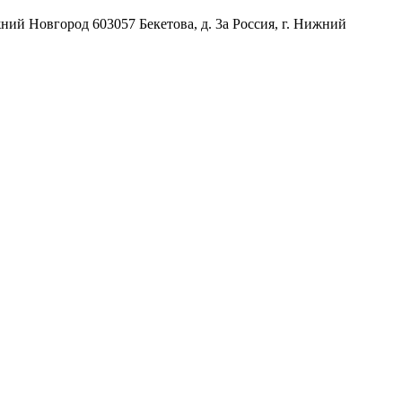
жний Новгород
603057
Бекетова, д. 3а
Россия
,
г. Нижний