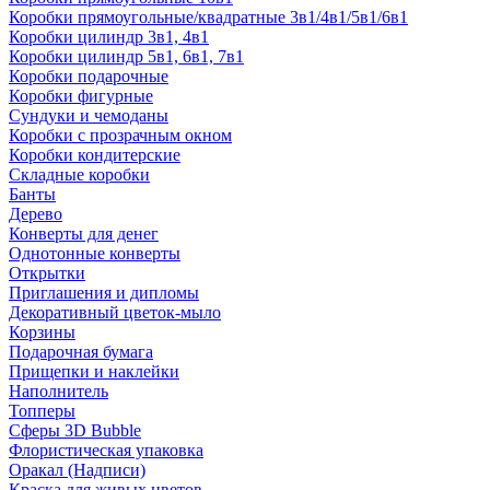
Коробки прямоугольные/квадратные 3в1/4в1/5в1/6в1
Коробки цилиндр 3в1, 4в1
Коробки цилиндр 5в1, 6в1, 7в1
Коробки подарочные
Коробки фигурные
Сундуки и чемоданы
Коробки с прозрачным окном
Коробки кондитерские
Складные коробки
Банты
Дерево
Конверты для денег
Однотонные конверты
Открытки
Приглашения и дипломы
Декоративный цветок-мыло
Корзины
Подарочная бумага
Прищепки и наклейки
Наполнитель
Топперы
Сферы 3D Bubble
Флористическая упаковка
Оракал (Надписи)
Краска для живых цветов