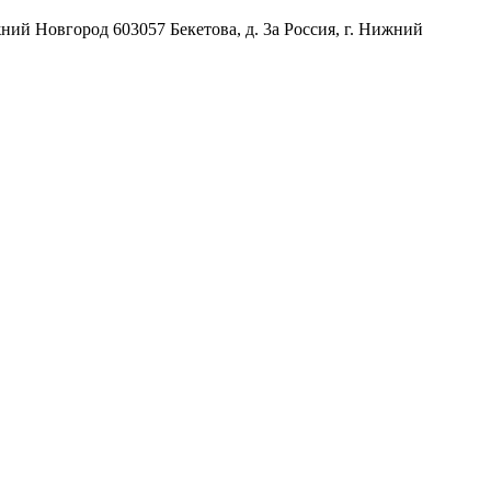
жний Новгород
603057
Бекетова, д. 3а
Россия
,
г. Нижний