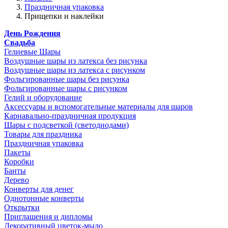
Праздничная упаковка
Прищепки и наклейки
День Рождения
Свадьба
Гелиевые Шары
Воздушные шары из латекса без рисунка
Воздушные шары из латекса с рисунком
Фольгированные шары без рисунка
Фольгированные шары с рисунком
Гелий и оборудование
Аксессуары и вспомогательные материалы для шаров
Карнавально-праздничная продукция
Шары с подсветкой (светодиодами)
Товары для праздника
Праздничная упаковка
Пакеты
Коробки
Банты
Дерево
Конверты для денег
Однотонные конверты
Открытки
Приглашения и дипломы
Декоративный цветок-мыло