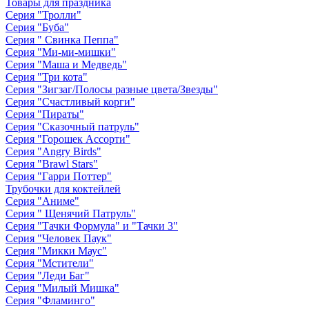
Товары для праздника
Серия "Тролли"
Серия "Буба"
Серия " Свинка Пеппа"
Серия "Ми-ми-мишки"
Серия "Маша и Медведь"
Серия "Три кота"
Серия "Зигзаг/Полосы разные цвета/Звезды"
Серия "Счастливый корги"
Серия "Пираты"
Серия "Сказочный патруль"
Серия "Горошек Ассорти"
Серия "Angry Birds"
Серия "Brawl Stars"
Серия "Гарри Поттер"
Трубочки для коктейлей
Серия "Аниме"
Серия " Щенячий Патруль"
Серия "Тачки Формула" и "Тачки 3"
Серия "Человек Паук"
Серия "Микки Маус"
Серия "Мстители"
Серия "Леди Баг"
Серия "Милый Мишка"
Серия "Фламинго"