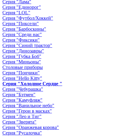
Серия "Лама"
Серия "Единорог"
Серия "LOL"
Серия "Футбол/Хоккей"
Серия "Пиксели"
Серия "Барбоскины"
Серия "Среди нас"
Серия "Фиксики"
Серия "Синий трактор"
Серия "Динозавры"
Серия "Губка Боб"
Серия "Миньоны"
Столовые приборы
Серия "Пончики"
Серия "Hello Kitty"
Серия "Холодное Сердце "
Серия "Чебурашка"
Серия "Бэтмен"
Серия "Камуфляж"
Серия "Ванильное небо"
Серия "Герои в масках"
Серия "Лео и Тиг"
Серия "Зверята"
Серия "Оранжевая корова"
Серия "Русалочка"