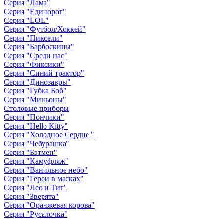
Серия "Лама"
Серия "Единорог"
Серия "LOL"
Серия "Футбол/Хоккей"
Серия "Пиксели"
Серия "Барбоскины"
Серия "Среди нас"
Серия "Фиксики"
Серия "Синий трактор"
Серия "Динозавры"
Серия "Губка Боб"
Серия "Миньоны"
Столовые приборы
Серия "Пончики"
Серия "Hello Kitty"
Серия "Холодное Сердце "
Серия "Чебурашка"
Серия "Бэтмен"
Серия "Камуфляж"
Серия "Ванильное небо"
Серия "Герои в масках"
Серия "Лео и Тиг"
Серия "Зверята"
Серия "Оранжевая корова"
Серия "Русалочка"