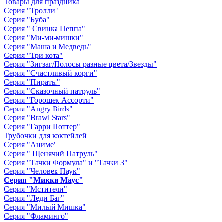
Товары для праздника
Серия "Тролли"
Серия "Буба"
Серия " Свинка Пеппа"
Серия "Ми-ми-мишки"
Серия "Маша и Медведь"
Серия "Три кота"
Серия "Зигзаг/Полосы разные цвета/Звезды"
Серия "Счастливый корги"
Серия "Пираты"
Серия "Сказочный патруль"
Серия "Горошек Ассорти"
Серия "Angry Birds"
Серия "Brawl Stars"
Серия "Гарри Поттер"
Трубочки для коктейлей
Серия "Аниме"
Серия " Щенячий Патруль"
Серия "Тачки Формула" и "Тачки 3"
Серия "Человек Паук"
Серия "Микки Маус"
Серия "Мстители"
Серия "Леди Баг"
Серия "Милый Мишка"
Серия "Фламинго"