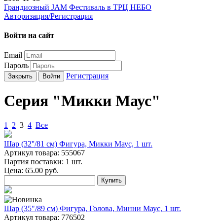
Грандиозный JAM Фестиваль в ТРЦ НЕБО
Авторизация/Регистрация
Войти на сайт
Email
Пароль
Регистрация
Закрыть
Войти
Серия "Микки Маус"
1
2
3
4
Все
Шар (32''/81 см) Фигура, Микки Маус, 1 шт.
Артикул товара: 555067
Партия поставки: 1 шт.
Цена:
65.00
руб.
Купить
Шар (35"/89 см) Фигура, Голова, Минни Маус, 1 шт.
Артикул товара: 776502