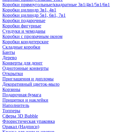
Коробки прямоугольные/квадратные 3в1/4в1/5в1/6в1
Коробки цилиндр 3в1, 4в1
Коробки цилиндр 5в1, 6в1, 7в1
Коробки подарочные
Коробки фигурные
Сундуки и чемоданы
Коробки с прозрачным окном
Коробки кондитерские
Складные коробки
Банты
Дерево
Конверты для денег
Однотонные конверты
Открытки
Приглашения и дипломы
Декоративный цветок-мыло
Корзины
Подарочная бумага
Прищепки и наклейки
Наполнитель
Топперы
Сферы 3D Bubble
Флористическая упаковка
Оракал (Надписи)
Краска для живых цветов