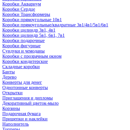
Коробки Аквариум
Коробки Сердце
Коробки Трансформеры
Коробки прямоугольные 10в1
Коробки прямоугольные/квадратные 3в1/4в1/5в1/6в1
Коробки цилиндр 3в1, 4в1
Коробки цилиндр 5в1, 6в1, 7в1
Коробки подарочные
Коробки фигурные
Сундуки и чемоданы
Коробки с прозрачным окном
Коробки кондитерские
Складные коробки
Банты
Дерево
Конверты для денег
Однотонные конверты
Открытки
Приглашения и дипломы
Декоративный цветок-мыло
Корзины
Подарочная бумага
Прищепки и наклейки
Наполнитель
Топперы