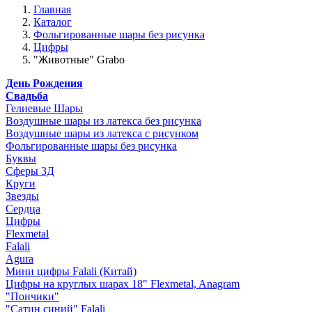
Главная
Каталог
Фольгированные шары без рисунка
Цифры
"Животные" Grabo
День Рождения
Свадьба
Гелиевые Шары
Воздушные шары из латекса без рисунка
Воздушные шары из латекса с рисунком
Фольгированные шары без рисунка
Буквы
Сферы 3Д
Круги
Звезды
Сердца
Цифры
Flexmetal
Falali
Agura
Мини цифры Falali (Китай)
Цифры на круглых шарах 18" Flexmetal, Anagram
"Пончики"
"Сатин синий" Falali