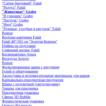
"Сатин бордовый" Falali
"Радуга" Falali
"Животные" Grabo
"В горошек" Grabo
"Пастель" Grabo
"Нюд" Grabo
"Розовые, голубые в рисунок" Falali
Разное
Весёлые картинки Falali
Falali 40''/102 см "Золотая Корона"
Цифры на подставке
Сияющий космос Falali
Космонавтики Agura
Веселуха Золото
Разное
Фольгированные шары с рисунком
Гелий и оборудование
Аксессуары и вспомогательные материалы для шаров
Карнавально-праздничная продукция
Шары с подсветкой (светодиодами)
Товары для праздника
Праздничная упаковка
Сферы 3D Bubble
Флористическая упаковка
Оракал (Надписи)