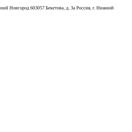
жний Новгород
603057
Бекетова, д. 3а
Россия
,
г. Нижний