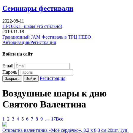
Семинары фестивали
2022-08-11
ПРОЕКТ- шары это стильно!
2019-11-18
Грандиозный JAM Фестиваль в ТРЦ НЕБО
Авторизация/Регистрация
Войти на сайт
Email
Пароль
Регистрация
Закрыть
Войти
Воздушные шары к дню
Святого Валентина
1
2
3
4
5
6
7
8
9
...
17
Все
Открытка-валентинка «Моё сердечко», 8,2 х 8,3 см 20шт. 1уп.