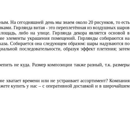
зным. На сегодняшней день мы знаем около 20 рисунков, то есть
лками. Гирлянда витая - это переплетённая из воздушных шаров
лощадь, либо на улице. Гирлянда декора является основой в
ие элементы украшения помещений. Гирлянды собираются на
аказа. Собирается она следующем образом: шары надуваются по
иальной последовательности, образуя эффект плетения; затем
епить не куда. Размер композиции также разный, т.к. размеры
не хватает времени или не устраивает ассортимент? Компания
ете купить у нас – с оперативной доставкой и в широчайшем