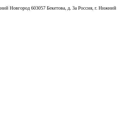
жний Новгород
603057
Бекетова, д. 3а
Россия
,
г. Нижний