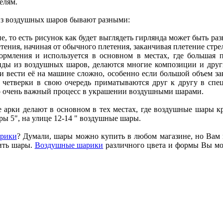
елям.
з воздушных шаров бывают разными:
е, то есть рисунок как будет выглядеть гирлянда может быть ра
тения, начиная от обычного плетения, заканчивая плетение стре
рмления и используется в основном в местах, где большая п
ды из воздушных шаров, делаются многие композиции и друг
ии вести её на машине сложно, особенно если большой объем з
; четверки в свою очередь приматываются друг к другу в спец
это очень важный процесс в украшении воздушными шарами.
ые арки делают в основном в тех местах, где воздушные шары кр
ы 5", на улице 12-14 " воздушные шары.
арики
? Думали, шары можно купить в любом магазине, но Вам 
ить шары.
Воздушные шарики
различного цвета и формы Вы мож