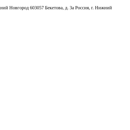
жний Новгород
603057
Бекетова, д. 3а
Россия
,
г. Нижний