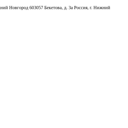
жний Новгород
603057
Бекетова, д. 3а
Россия
,
г. Нижний