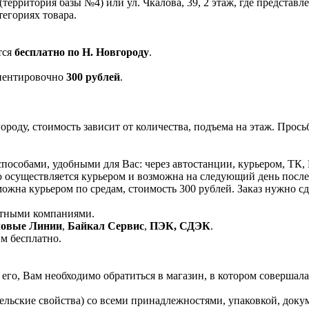
 (территория базы №4) или ул. Чкалова, 39, 2 этаж, где предста
егориях товара.
тся
бесплатно по Н. Новгороду
.
ииентировочно
300 рублей
.
роду, стоимость зависит от количества, подъема на этаж. Прось
пособами, удобными для Вас: через автостанции, курьером, ТК,
 осуществляется курьером и возможна на следующий день после 
ожна курьером по средам, стоимость 300 рублей. Заказ нужно сде
ртными компаниями.
ловые Линии
,
Байкал Сервис
,
ПЭК, СДЭК
.
м бесплатно.
его, Вам необходимо обратиться в магазин, в котором совершала
ельские свойства) со всеми принадлежностями, упаковкой, докум