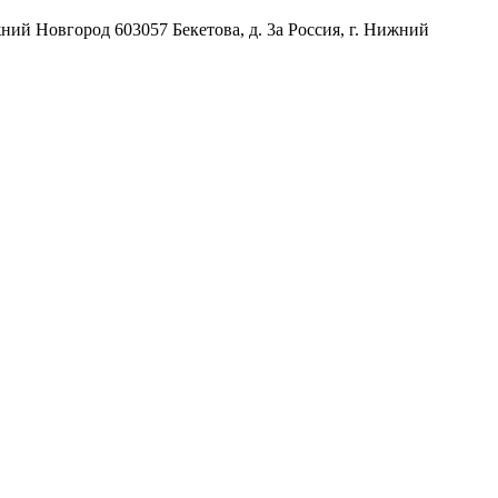
жний Новгород
603057
Бекетова, д. 3а
Россия
,
г. Нижний