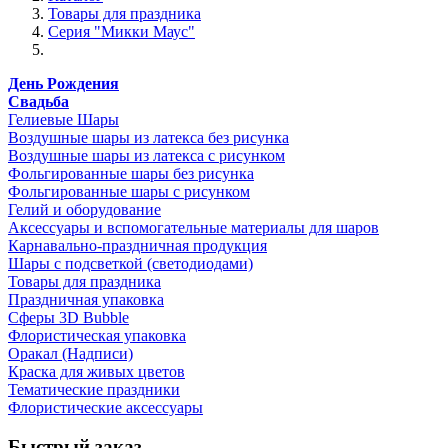
Товары для праздника
Серия "Микки Маус"
День Рождения
Свадьба
Гелиевые Шары
Воздушные шары из латекса без рисунка
Воздушные шары из латекса с рисунком
Фольгированные шары без рисунка
Фольгированные шары с рисунком
Гелий и оборудование
Аксессуары и вспомогательные материалы для шаров
Карнавально-праздничная продукция
Шары с подсветкой (светодиодами)
Товары для праздника
Праздничная упаковка
Сферы 3D Bubble
Флористическая упаковка
Оракал (Надписи)
Краска для живых цветов
Тематические праздники
Флористические аксессуары
Быстрый заказ