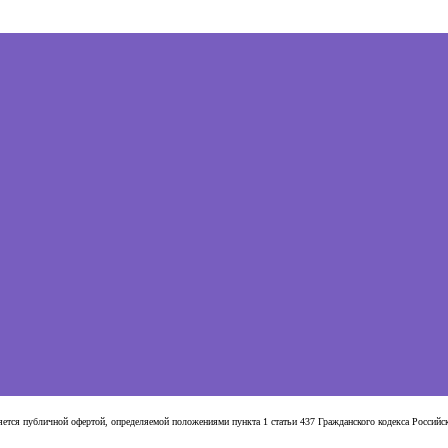
яется публичной офертой, определяемой положениями пункта 1 статьи 437 Гражданского кодекса Россий