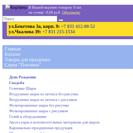
В Вашей корзине товаров: 0 шт.
на сумму: 0,00 руб.
Оформить
ул.Бекетова 3а, корп. 9:
+7 831 412-00-52
ул.Чкалова 39:
+7 831 215-1534
Главная
Каталог
Товары для праздника
Серия "Пончики"
День Рождения
Свадьба
Гелиевые Шары
Воздушные шары из латекса без рисунка
Воздушные шары из латекса с рисунком
Фольгированные шары без рисунка
Фольгированные шары с рисунком
Гелий и оборудование
Аксессуары и вспомогательные материалы для шаров
Карнавально-праздничная продукция