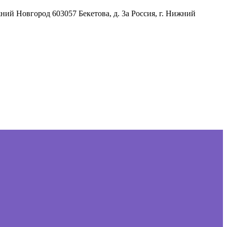
жний Новгород
603057
Бекетова, д. 3а
Россия
,
г. Нижний