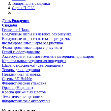
Товары для праздника
Серия "LOL"
День Рождения
Свадьба
Гелиевые Шары
Воздушные шары из латекса без рисунка
Воздушные шары из латекса с рисунком
Фольгированные шары без рисунка
Фольгированные шары с рисунком
Гелий и оборудование
Аксессуары и вспомогательные материалы для шаров
Карнавально-праздничная продукция
Шары с подсветкой (светодиодами)
Товары для праздника
Праздничная упаковка
Сферы 3D Bubble
Флористическая упаковка
Оракал (Надписи)
Краска для живых цветов
Тематические праздники
Флористические аксессуары
Быстрый заказ