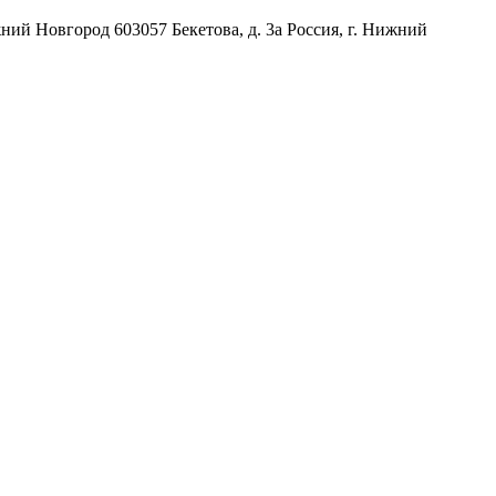
жний Новгород
603057
Бекетова, д. 3а
Россия
,
г. Нижний