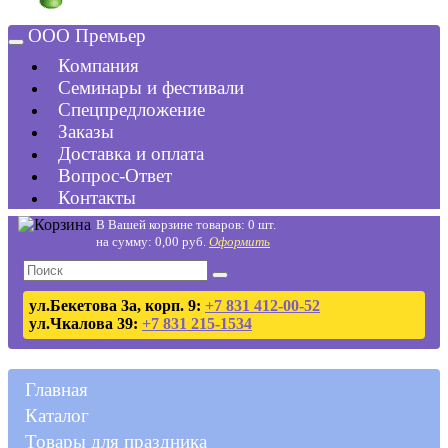
ООО Премьер
Компания
Семинары и фестивали
Спецпредложение
Заказы
Доставка и оплата
Вопрос-Ответ
Контакты
В Вашей корзине товаров: 0 шт.
на сумму: 0,00 руб.
Оформить
ул.Бекетова 3а, корп. 9:
+7 831 412-00-52
ул.Чкалова 39:
+7 831 215-1534
Главная
Каталог
Товары для праздника