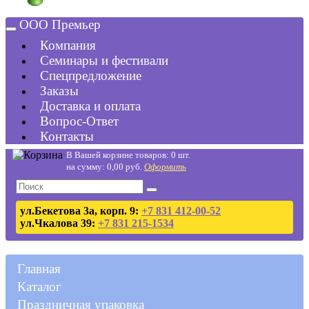
ООО Премьер
Компания
Семинары и фестивали
Спецпредложение
Заказы
Доставка и оплата
Вопрос-Ответ
Контакты
В Вашей корзине товаров: 0 шт.
на сумму: 0,00 руб.
Оформить
ул.Бекетова 3а, корп. 9:
+7 831 412-00-52
ул.Чкалова 39:
+7 831 215-1534
Главная
Каталог
Праздничная упаковка