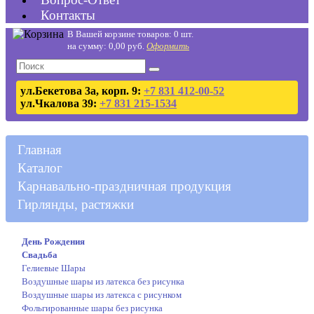
Контакты
В Вашей корзине товаров: 0 шт.
на сумму: 0,00 руб.
Оформить
ул.Бекетова 3а, корп. 9:
+7 831 412-00-52
ул.Чкалова 39:
+7 831 215-1534
Главная
Каталог
Карнавально-праздничная продукция
Гирлянды, растяжки
День Рождения
Свадьба
Гелиевые Шары
Воздушные шары из латекса без рисунка
Воздушные шары из латекса с рисунком
Фольгированные шары без рисунка