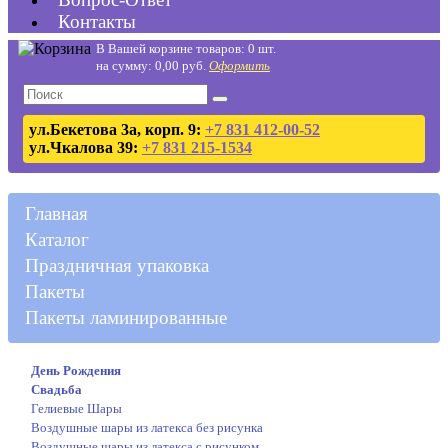
Контакты
В Вашей корзине товаров: 0 шт.
на сумму: 0,00 руб.
Оформить
ул.Бекетова 3а, корп. 9:
+7 831 412-00-52
ул.Чкалова 39:
+7 831 215-1534
Главная
Каталог
Праздничная упаковка
Пакеты
Пакеты ламинированные
День Рождения
Свадьба
Гелиевые Шары
Воздушные шары из латекса без рисунка
Воздушные шары из латекса с рисунком