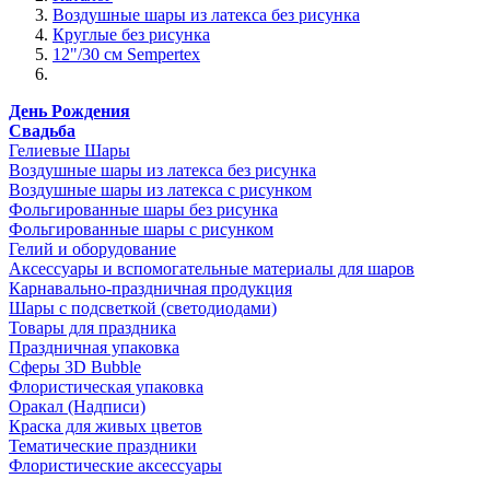
Воздушные шары из латекса без рисунка
Круглые без рисунка
12"/30 см Sempertex
День Рождения
Свадьба
Гелиевые Шары
Воздушные шары из латекса без рисунка
Воздушные шары из латекса с рисунком
Фольгированные шары без рисунка
Фольгированные шары с рисунком
Гелий и оборудование
Аксессуары и вспомогательные материалы для шаров
Карнавально-праздничная продукция
Шары с подсветкой (светодиодами)
Товары для праздника
Праздничная упаковка
Сферы 3D Bubble
Флористическая упаковка
Оракал (Надписи)
Краска для живых цветов
Тематические праздники
Флористические аксессуары