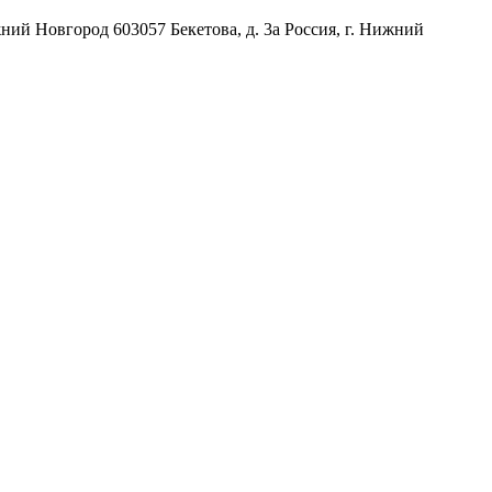
жний Новгород
603057
Бекетова, д. 3а
Россия
,
г. Нижний