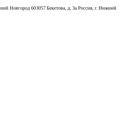
жний Новгород
603057
Бекетова, д. 3а
Россия
,
г. Нижний