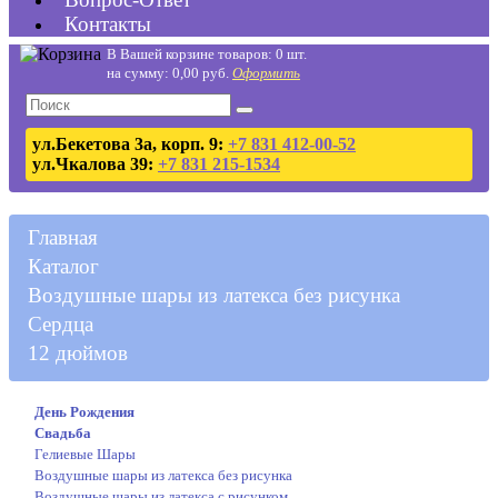
Контакты
В Вашей корзине товаров: 0 шт.
на сумму: 0,00 руб.
Оформить
ул.Бекетова 3а, корп. 9:
+7 831 412-00-52
ул.Чкалова 39:
+7 831 215-1534
Главная
Каталог
Воздушные шары из латекса без рисунка
Сердца
12 дюймов
День Рождения
Свадьба
Гелиевые Шары
Воздушные шары из латекса без рисунка
Воздушные шары из латекса с рисунком