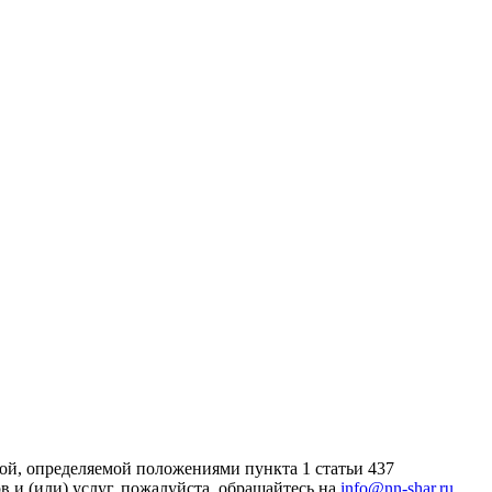
ой, определяемой положениями пункта 1 статьи 437
 и (или) услуг, пожалуйста, обращайтесь на
info@nn-shar.ru