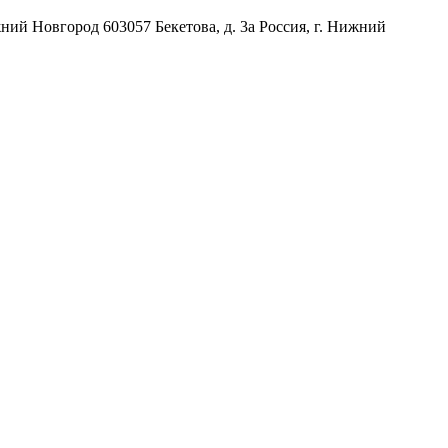
жний Новгород
603057
Бекетова, д. 3а
Россия
,
г. Нижний