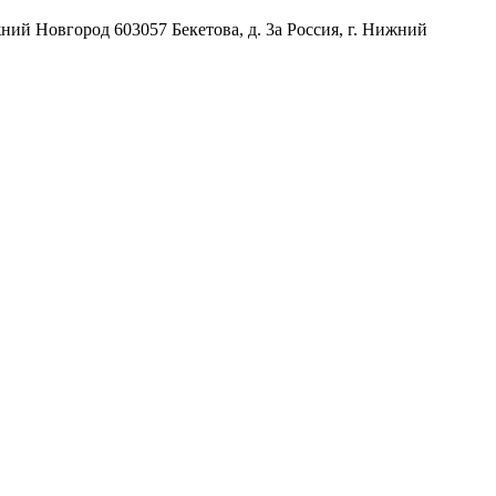
жний Новгород
603057
Бекетова, д. 3а
Россия
,
г. Нижний