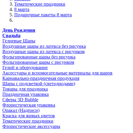
Тематические праздники
8 марта
Подарочные пакеты 8 марта
День Рождения
Свадьба
Гелиевые Шары
Воздушные шары из латекса без рисунка
Воздушные шары из латекса с рисунком
Фольгированные шары без рисунка
Фольгированные шары с рисунком
Гелий и оборудование
Аксессуары и вспомогательные материалы для шаров
Карнавально-праздничная продукция
Шары с подсветкой (светодиодами)
Товары для праздника
Праздничная упаковка
Сферы 3D Bubble
Флористическая упаковка
Оракал (Надписи)
Краска для живых цветов
Тематические праздники
Флористические аксессуары