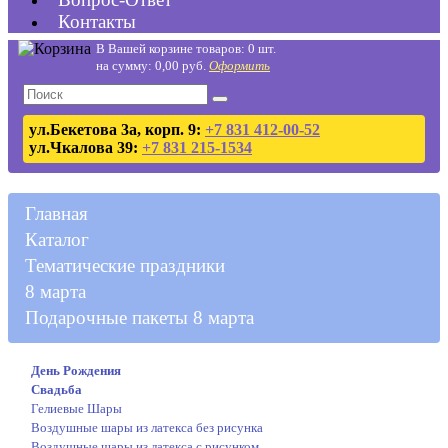
Контакты
В Вашей корзине товаров: 0 шт.
на сумму: 0,00 руб.
Оформить
ул.Бекетова 3а, корп. 9:
+7 831 412-00-52
ул.Чкалова 39:
+7 831 215-1534
Главная
Каталог
Тематические праздники
8 марта
Подарочные пакеты 8 марта
День Рождения
Свадьба
Гелиевые Шары
Воздушные шары из латекса без рисунка
Воздушные шары из латекса с рисунком