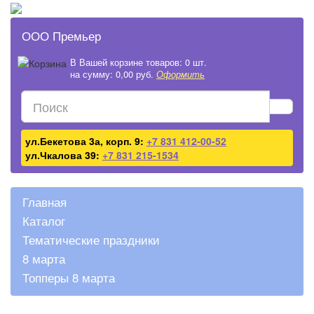
ООО Премьер
В Вашей корзине товаров: 0 шт.
на сумму: 0,00 руб.
Оформить
ул.Бекетова 3а, корп. 9:
+7 831 412-00-52
ул.Чкалова 39:
+7 831 215-1534
Главная
Каталог
Тематические праздники
8 марта
Топперы 8 марта