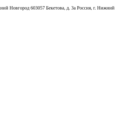
жний Новгород
603057
Бекетова, д. 3а
Россия
,
г. Нижний