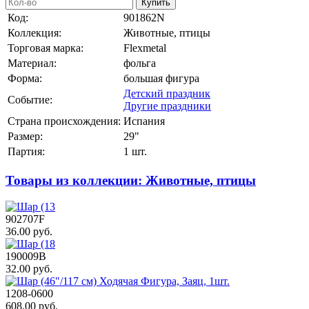
Купить
Код:
901862N
Коллекция:
Животные, птицы
Торговая марка:
Flexmetal
Материал:
фольга
Форма:
большая фигура
Детский праздник
Событие:
Другие праздники
Страна происхождения:
Испания
Размер:
29"
Партия:
1 шт.
Товары из коллекции: Животные, птицы
902707F
36.00 руб.
190009В
32.00 руб.
1208-0600
608.00 руб.