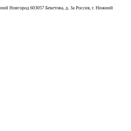
жний Новгород
603057
Бекетова, д. 3а
Россия
,
г. Нижний