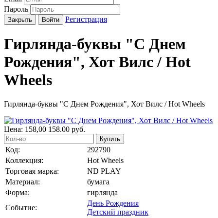
Пароль
Регистрация
Закрыть
Войти
Гирлянда-буквы "С Днем
Рождения", Хот Вилс / Hot
Wheels
Гирлянда-буквы "С Днем Рождения", Хот Вилс / Hot Wheels
Цена:
158,00
158.00
руб.
Купить
Код:
292790
Коллекция:
Hot Wheels
Торговая марка:
ND PLAY
Материал:
бумага
Форма:
гирлянда
День Рождения
Событие:
Детский праздник