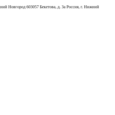
жний Новгород
603057
Бекетова, д. 3а
Россия
,
г. Нижний