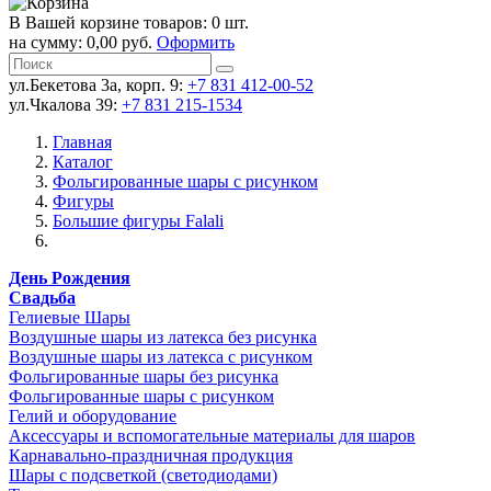
В Вашей корзине товаров: 0 шт.
на сумму: 0,00 руб.
Оформить
ул.Бекетова 3а, корп. 9:
+7 831 412-00-52
ул.Чкалова 39:
+7 831 215-1534
Главная
Каталог
Фольгированные шары с рисунком
Фигуры
Большие фигуры Falali
День Рождения
Свадьба
Гелиевые Шары
Воздушные шары из латекса без рисунка
Воздушные шары из латекса с рисунком
Фольгированные шары без рисунка
Фольгированные шары с рисунком
Гелий и оборудование
Аксессуары и вспомогательные материалы для шаров
Карнавально-праздничная продукция
Шары с подсветкой (светодиодами)