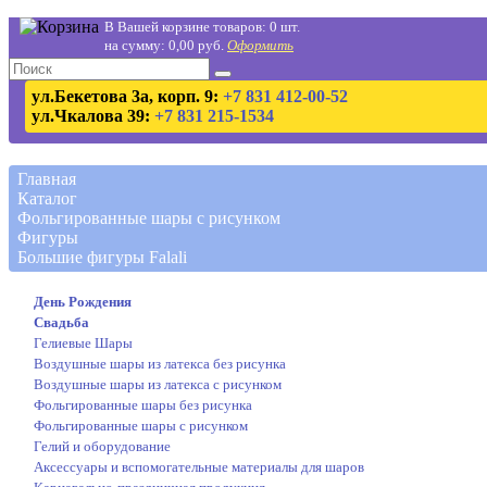
В Вашей корзине товаров: 0 шт.
на сумму: 0,00 руб.
Оформить
ул.Бекетова 3а, корп. 9:
+7 831 412-00-52
ул.Чкалова 39:
+7 831 215-1534
Главная
Каталог
Фольгированные шары с рисунком
Фигуры
Большие фигуры Falali
День Рождения
Свадьба
Гелиевые Шары
Воздушные шары из латекса без рисунка
Воздушные шары из латекса с рисунком
Фольгированные шары без рисунка
Фольгированные шары с рисунком
Гелий и оборудование
Аксессуары и вспомогательные материалы для шаров