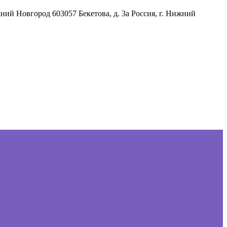
жний Новгород
603057
Бекетова, д. 3а
Россия
,
г. Нижний