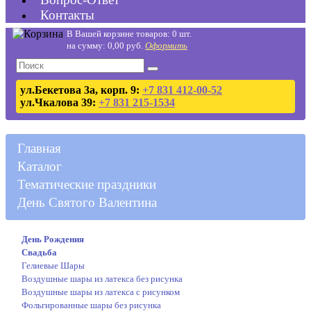
Контакты
В Вашей корзине товаров: 0 шт.
на сумму: 0,00 руб.
Оформить
ул.Бекетова 3а, корп. 9:
+7 831 412-00-52
ул.Чкалова 39:
+7 831 215-1534
Главная
Каталог
Тематические праздники
День Святого Валентина
День Рождения
Свадьба
Гелиевые Шары
Воздушные шары из латекса без рисунка
Воздушные шары из латекса с рисунком
Фольгированные шары без рисунка