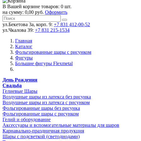
В Вашей корзине товаров: 0 шт.
на сумму: 0,00 руб.
Оформить
ул.Бекетова 3а, корп. 9:
+7 831 412-00-52
ул.Чкалова 39:
+7 831 215-1534
Главная
Каталог
Фольгированные шары с рисунком
Фигуры
Большие фигуры Flexmetal
День Рождения
Свадьба
Гелиевые Шары
Воздушные шары из латекса без рисунка
Воздушные шары из латекса с рисунком
Фольгированные шары без рисунка
Фольгированные шары с рисунком
Гелий и оборудование
Аксессуары и вспомогательные материалы для шаров
Карнавально-праздничная продукция
Шары с подсветкой (светодиодами)