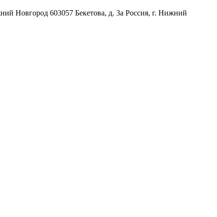
жний Новгород
603057
Бекетова, д. 3а
Россия
,
г. Нижний