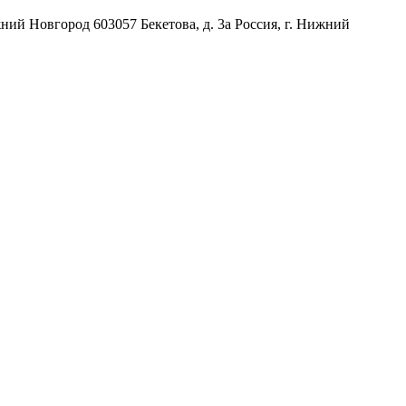
жний Новгород
603057
Бекетова, д. 3а
Россия
,
г. Нижний