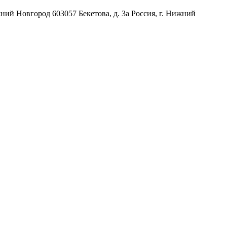
жний Новгород
603057
Бекетова, д. 3а
Россия
,
г. Нижний