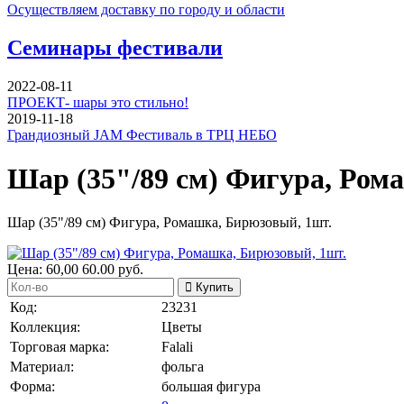
Осуществляем доставку по городу и области
Семинары фестивали
2022-08-11
ПРОЕКТ- шары это стильно!
2019-11-18
Грандиозный JAM Фестиваль в ТРЦ НЕБО
Шар (35"/89 см) Фигура, Ром
Шар (35"/89 см) Фигура, Ромашка, Бирюзовый, 1шт.
Цена:
60,00
60.00
руб.
Купить
Код:
23231
Коллекция:
Цветы
Торговая марка:
Falali
Материал:
фольга
Форма:
большая фигура