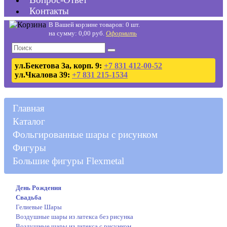
Контакты
В Вашей корзине товаров: 0 шт.
на сумму: 0,00 руб.
Оформить
ул.Бекетова 3а, корп. 9:
+7 831 412-00-52
ул.Чкалова 39:
+7 831 215-1534
Главная
Каталог
Фольгированные шары с рисунком
Фигуры
Большие фигуры Flexmetal
День Рождения
Свадьба
Гелиевые Шары
Воздушные шары из латекса без рисунка
Воздушные шары из латекса с рисунком