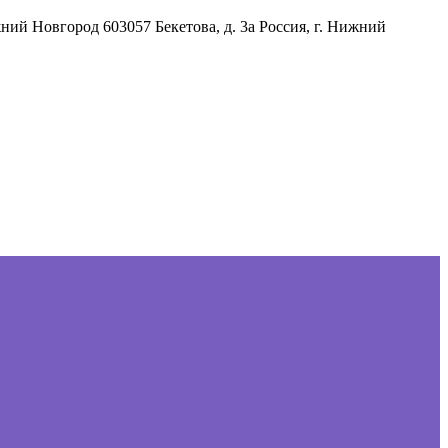
жний Новгород
603057
Бекетова, д. 3а
Россия
,
г. Нижний