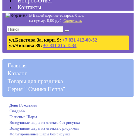
Вопрос-Ответ
Контакты
В Вашей корзине товаров: 0 шт.
на сумму: 0,00 руб.
Оформить
ул.Бекетова 3а, корп. 9:
+7 831 412-00-52
ул.Чкалова 39:
+7 831 215-1534
Главная
Каталог
Товары для праздника
Серия " Свинка Пеппа"
День Рождения
Свадьба
Гелиевые Шары
Воздушные шары из латекса без рисунка
Воздушные шары из латекса с рисунком
Фольгированные шары без рисунка