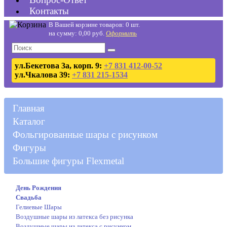
Контакты
В Вашей корзине товаров: 0 шт.
на сумму: 0,00 руб.
Оформить
ул.Бекетова 3а, корп. 9:
+7 831 412-00-52
ул.Чкалова 39:
+7 831 215-1534
Главная
Каталог
Фольгированные шары с рисунком
Фигуры
Большие фигуры Flexmetal
День Рождения
Свадьба
Гелиевые Шары
Воздушные шары из латекса без рисунка
Воздушные шары из латекса с рисунком