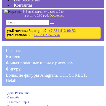
Контакты
В Вашей корзине товаров: 0 шт.
на сумму: 0,00 руб.
Оформить
ул.Бекетова 3а, корп. 9:
+7 831 412-00-52
ул.Чкалова 39:
+7 831 215-1534
Главная
Каталог
Фольгированные шары с рисунком
Фигуры
Большие фигуры Anagram, CTI, STREET,
Betallic
День Рождения
Свадьба
Гелиевые Шары