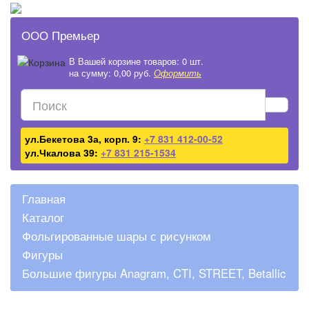
ООО Премьер
В Вашей корзине товаров: 0 шт.
на сумму: 0,00 руб.
Оформить
ул.Бекетова 3а, корп. 9:
+7 831 412-00-52
ул.Чкалова 39:
+7 831 215-1534
Главная
Каталог
Фольгированные шары с рисунком
Фигуры
Большие фигуры Anagram, CTI, STREET, Betallic