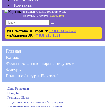
Контакты
В Вашей корзине товаров: 0 шт.
на сумму: 0,00 руб.
Оформить
ул.Бекетова 3а, корп. 9:
+7 831 412-00-52
ул.Чкалова 39:
+7 831 215-1534
Главная
Каталог
Фольгированные шары с рисунком
Фигуры
Большие фигуры Flexmetal
День Рождения
Свадьба
Гелиевые Шары
Воздушные шары из латекса без рисунка
Воздушные шары из латекса с рисунком