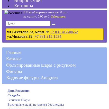
Вопрос-Ответ
Контакты
В Вашей корзине товаров: 0 шт.
на сумму: 0,00 руб.
Оформить
ул.Бекетова 3а, корп. 9:
+7 831 412-00-52
ул.Чкалова 39:
+7 831 215-1534
Главная
Каталог
Фольгированные шары с рисунком
Фигуры
Ходячие фигуры Anagram
День Рождения
Свадьба
Гелиевые Шары
Воздушные шары из латекса без рисунка