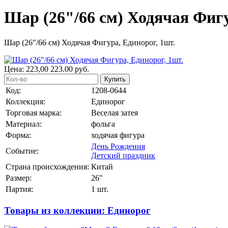
Шар (26"/66 см) Ходячая Фигу
Шар (26"/66 см) Ходячая Фигура, Единорог, 1шт.
Цена:
223,00
223.00
руб.
Купить
Код:
1208-0644
Коллекция:
Единорог
Торговая марка:
Веселая затея
Материал:
фольга
Форма:
ходячая фигура
День Рождения
Событие:
Детский праздник
Страна происхождения:
Китай
Размер:
26"
Партия:
1 шт.
Товары из коллекции: Единорог