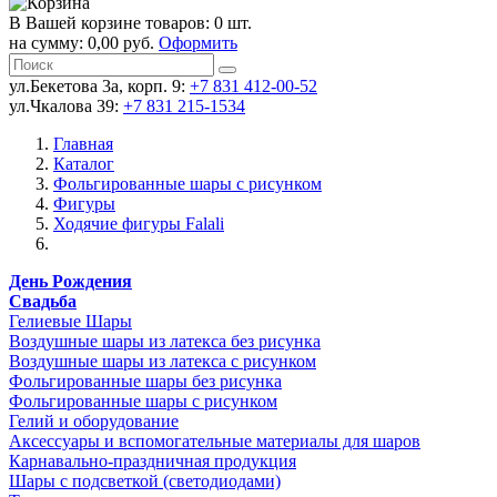
В Вашей корзине товаров: 0 шт.
на сумму: 0,00 руб.
Оформить
ул.Бекетова 3а, корп. 9:
+7 831 412-00-52
ул.Чкалова 39:
+7 831 215-1534
Главная
Каталог
Фольгированные шары с рисунком
Фигуры
Ходячие фигуры Falali
День Рождения
Свадьба
Гелиевые Шары
Воздушные шары из латекса без рисунка
Воздушные шары из латекса с рисунком
Фольгированные шары без рисунка
Фольгированные шары с рисунком
Гелий и оборудование
Аксессуары и вспомогательные материалы для шаров
Карнавально-праздничная продукция
Шары с подсветкой (светодиодами)