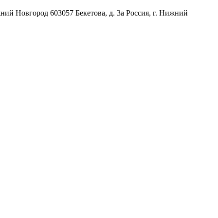
жний Новгород
603057
Бекетова, д. 3а
Россия
,
г. Нижний