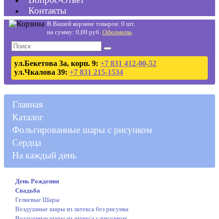
Контакты
В Вашей корзине товаров: 0 шт.
на сумму: 0,00 руб.
Оформить
ул.Бекетова 3а, корп. 9:
+7 831 412-00-52
ул.Чкалова 39:
+7 831 215-1534
Главная
Каталог
Фольгированные шары с рисунком
Сердца
На каждый день
День Рождения
Свадьба
Гелиевые Шары
Воздушные шары из латекса без рисунка
Воздушные шары из латекса с рисунком