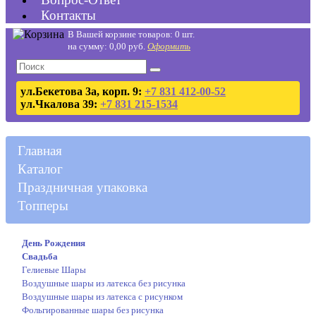
Контакты
В Вашей корзине товаров: 0 шт.
на сумму: 0,00 руб.
Оформить
ул.Бекетова 3а, корп. 9:
+7 831 412-00-52
ул.Чкалова 39:
+7 831 215-1534
Главная
Каталог
Праздничная упаковка
Топперы
День Рождения
Свадьба
Гелиевые Шары
Воздушные шары из латекса без рисунка
Воздушные шары из латекса с рисунком
Фольгированные шары без рисунка