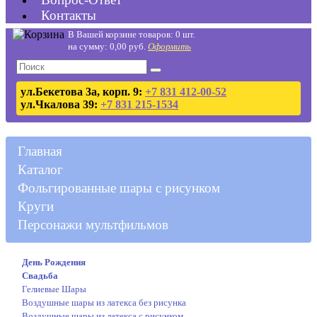
Контакты
В Вашей корзине товаров: 0 шт.
на сумму: 0,00 руб.
Оформить
ул.Бекетова 3а, корп. 9:
+7 831 412-00-52
ул.Чкалова 39:
+7 831 215-1534
Главная
Каталог
Фольгированные шары с рисунком
Круги
Персонажи мультфильмов
День Рождения
Свадьба
Гелиевые Шары
Воздушные шары из латекса без рисунка
Воздушные шары из латекса с рисунком