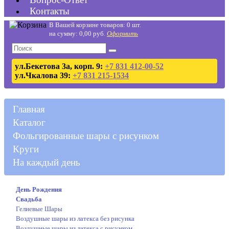
Контакты
В Вашей корзине товаров: 0 шт.
на сумму: 0,00 руб.
Оформить
ул.Бекетова 3а, корп. 9:
+7 831 412-00-52
ул.Чкалова 39:
+7 831 215-1534
Главная
Каталог
Фольгированные шары с рисунком
Круги
На каждый день
День Рождения
Свадьба
Гелиевые Шары
Воздушные шары из латекса без рисунка
Воздушные шары из латекса с рисунком