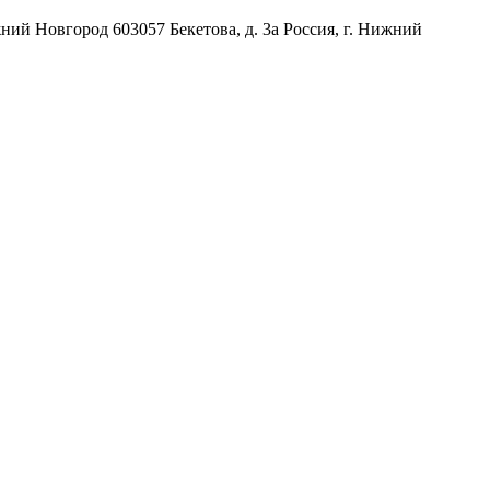
жний Новгород
603057
Бекетова, д. 3а
Россия
,
г. Нижний